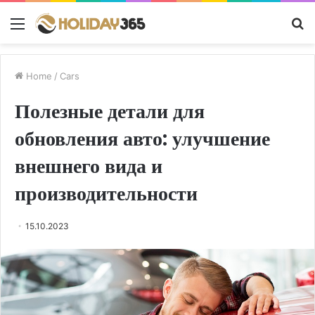
Menu
S
fo
Home
/
Cars
Полезные детали для
обновления авто: улучшение
внешнего вида и
производительности
15.10.2023