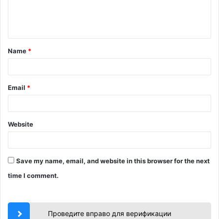
e
n
t
Name
*
*
Email
*
Website
Save my name, email, and website in this browser for the next
time I comment.
Проведите вправо для верификации