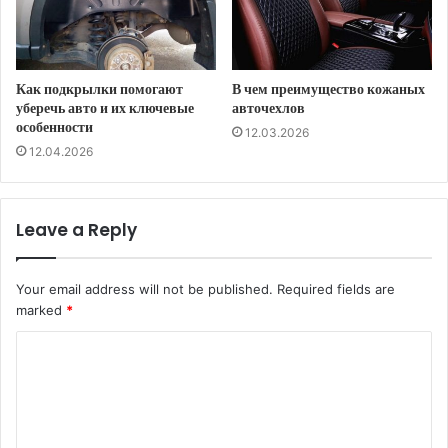
Как подкрылки помогают
В чем преимущество кожаных
уберечь авто и их ключевые
авточехлов
особенности
12.03.2026
12.04.2026
Leave a Reply
Your email address will not be published.
Required fields are
marked
*
C
o
m
m