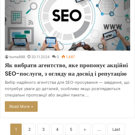
buma888
20.11.2024
0
1,487
Як вибрати агентство, яке пропонує акційні
SEO-послуги, з огляду на досвід і репутацію
Вибір надійного агентства для SEO-просування — завдання, що
потребує уваги до деталей, особливо якщо розглядаються
спеціальні пропозиції або акційні пакети.…
Read More »
1
2
3
4
5
»
...
Last