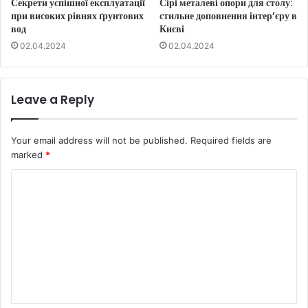
Секрети успішної експлуатації
Сірі металеві опори для столу:
при високих рівнях ґрунтових
стильне доповнення інтер’єру в
вод
Києві
02.04.2024
02.04.2024
Leave a Reply
Your email address will not be published.
Required fields are
marked
*
C
o
m
m
e
n
t