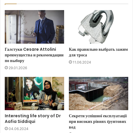
Галстуки Cesare Attolini
Как правильно выбрать зажим
преимущества и рекомендации
для троса
по выбору
11.06.2024
29.01.2026
Interesting life story of Dr
Секрети успішної експлуатації
Aafia Siddiqui
при високих рівнях ґрунтових
вод
04.06.2024