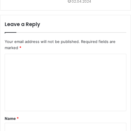
02.04.2024
Leave a Reply
Your email address will not be published.
Required fields are
marked
*
C
o
m
m
e
n
t
Name
*
*