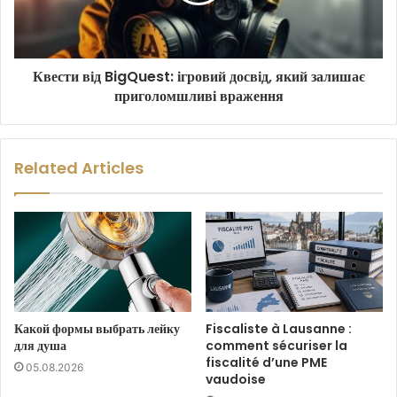
Квести від BigQuest: ігровий досвід, який залишає
приголомшливі враження
Related Articles
Какой формы выбрать лейку
Fiscaliste à Lausanne :
для душа
comment sécuriser la
fiscalité d’une PME
05.08.2026
vaudoise