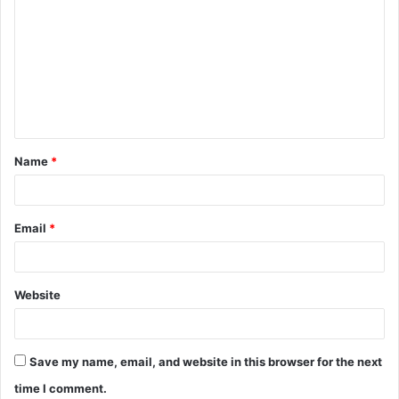
o
m
m
e
n
t
Name
*
*
Email
*
Website
Save my name, email, and website in this browser for the next
time I comment.