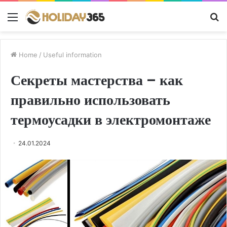
Menu
S
fo
Home
/
Useful information
Секреты мастерства – как
правильно использовать
термоусадки в электромонтаже
24.01.2024