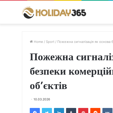
Home
/
Sport
/
Пожежна сигналізація як основа б
Пожежна сигналіз
безпеки комерцій
об’єктів
10.03.2026
Facebook
Twitter
LinkedIn
Tumblr
Pinterest
Reddit
VK