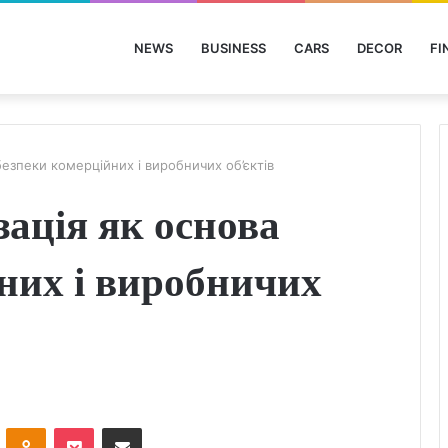
NEWS
BUSINESS
CARS
DECOR
FI
езпеки комерційних і виробничих об’єктів
ація як основа
них і виробничих
ontakte
Odnoklassniki
Pocket
Share via Email