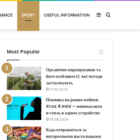
Sidebar
Search
NANCE
SPORT
USEFUL INFORMATION
for
Most Popular
Органічне вирощування та
його особливості: які методи
застосовують
17.04.2023
Новинка на рынке вейпов:
Xros 4 mini – минимализм
и стиль в одном устройстве
10.08.2024
Куда отправиться за
интересными настольными