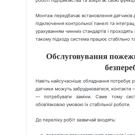
роботі підприємства та зберігає свою функці
Монтаж передбачає встановлення датчиків д
підключення контрольної панелі та інтеграц
урахуванням чинних стандартів і проходять
такому підходу система працює стабільно та
Обслуговування пожежн
безпере
Навіть найсучасніше обладнання потребує ре
датчики можуть забруднюватися, контакти —
— потребувати заміни. Саме тому сист
обов’язковою умовою їх стабільної роботи.
До переліку робіт зазвичай входять: