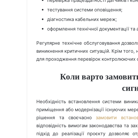
перевірка працездатності датчиків і ко
тестування системи оповіщення;
діагностика кабельних мереж;
оформлення технічної документації та а
Регулярне технічне обслуговування дозволя
виникнення критичних ситуацій. Крім того,
для проходження перевірок контролюючих ор
Коли варто замовит
сигн
Необхідність встановлення системи виника
приміщення або модернізації існуючих мере
рішення та своєчасно
замовити встано
відповідність вимогам законодавства та зах
підхід до реалізації проєкту дозволяє о