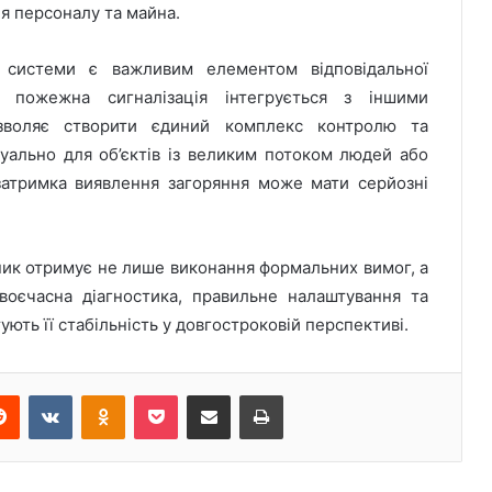
я персоналу та майна.
 системи є важливим елементом відповідальної
а пожежна сигналізація інтегрується з іншими
зволяє створити єдиний комплекс контролю та
уально для об’єктів із великим потоком людей або
затримка виявлення загоряння може мати серйозні
сник отримує не лише виконання формальних вимог, а
Своєчасна діагностика, правильне налаштування та
ють її стабільність у довгостроковій перспективі.
Reddit
VKontakte
Odnoklassniki
Pocket
Share via Email
Print