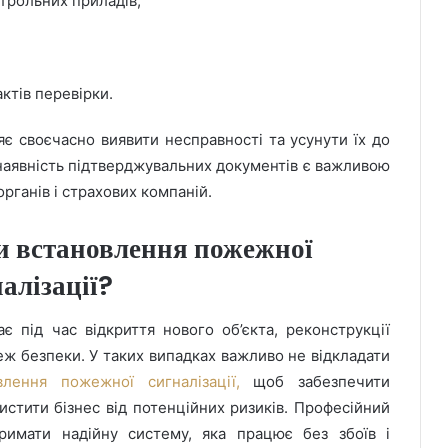
нтрольних приладів;
ктів перевірки.
є своєчасно виявити несправності та усунути їх до
 наявність підтверджувальних документів є важливою
ганів і страхових компаній.
и встановлення пожежної
алізації?
є під час відкриття нового об’єкта, реконструкції
ж безпеки. У таких випадках важливо не відкладати
влення пожежної сигналізації,
щоб забезпечити
истити бізнес від потенційних ризиків. Професійний
тримати надійну систему, яка працює без збоїв і