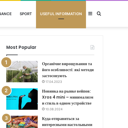
Sidebar
Search
NANCE
SPORT
USEFUL INFORMATION
for
Most Popular
Органічне вирощування та
його особливості: які методи
застосовують
17.04.2023
Новинка на рынке вейпов:
Xros 4 mini – минимализм
и стиль в одном устройстве
10.08.2024
Куда отправиться за
интересными настольными