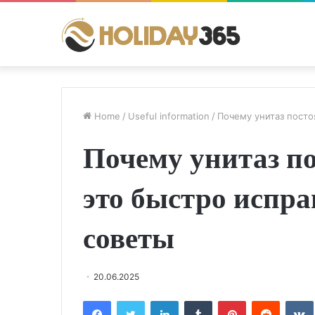
Home
/
Useful information
/
Почему унитаз посто
Почему унитаз по
это быстро испра
советы
20.06.2025
Facebook
Twitter
LinkedIn
Tumblr
Pinterest
Reddit
VK