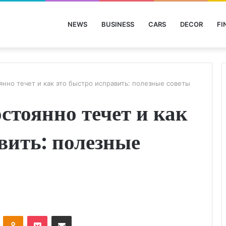
NEWS
BUSINESS
CARS
DECOR
FI
янно течет и как это быстро исправить: полезные советы
стоянно течет и как
вить: полезные
ontakte
Odnoklassniki
Pocket
Share via Email