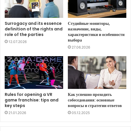
Surrogacy and its essence
Студийные мониторы,
definition of the rights and
назначение, виды,
role of the parties
характеристики и особенности
выбора
12.07.2026
27.06.2026
Rules for opening a VR
Как успешно проходить
game franchise: tips and
собеседования: основные
key steps
вопросы и стратегии ответов
21.01.2026
05.12.2025