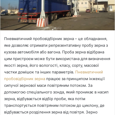
Пневматичний пробовідбірник зерна – це обладнання,
яке дозволяє отримати репрезентативну пробу зерна з
кузова автомобіля або вагона.
Проба зерна відібрана
цим пристроєм може бути використана для визначення
якості зерна, його вологості, класу, сорту, масової
частки домішок та інших параметрів.
Пневматичний
пробовідбірник зерна
працює за принципом інжекції
сипучої зернової маси повітряним потоком. За
допомогою спеціального зонда, який проникає в насип
зерна, відбувається відбір проби, яка потім
транспортується повітряним потоком до циклону, де
відбувається розділення зерна від повітря. Зерно