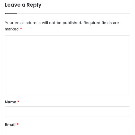
Leave a Reply
Your email address will not be published.
Required fields are
marked
*
C
o
m
m
e
n
t
Name
*
*
Email
*