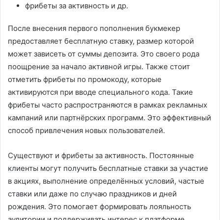
фрибеты за активность и др.
После внесения первого пополнения букмекер
предоставляет бесплатную ставку, размер которой
может зависеть от суммы депозита. Это своего рода
поощрение за начало активной игры. Также стоит
отметить фрибеты по промокоду, которые
активируются при вводе специального кода. Такие
фрибеты часто распространяются в рамках рекламных
кампаний или партнёрских программ. Это эффективный
способ привлечения новых пользователей.
Существуют и фрибеты за активность. Постоянные
клиенты могут получить бесплатные ставки за участие
в акциях, выполнение определённых условий, частые
ставки или даже по случаю праздников и дней
рождения. Это помогает формировать лояльность
аудитории и поддерживать интерес к платформе.