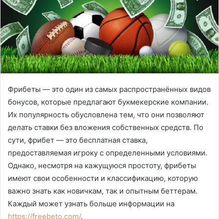
Фрибеты — это один из самых распространённых видов
бонусов, которые предлагают букмекерские компании.
Их популярность обусловлена тем, что они позволяют
делать ставки без вложения собственных средств. По
сути, фрибет — это бесплатная ставка,
предоставляемая игроку с определенными условиями.
Однако, несмотря на кажущуюся простоту, фрибеты
имеют свои особенности и классификацию, которую
важно знать как новичкам, так и опытным беттерам.
Каждый может узнать больше информации на
https://freebeto.com/
.