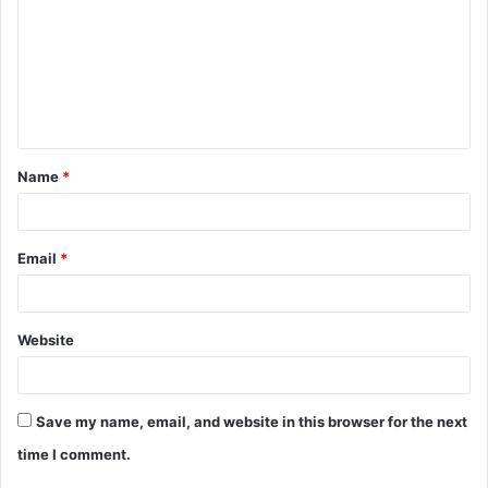
m
m
e
n
t
Name
*
*
Email
*
Website
Save my name, email, and website in this browser for the next
time I comment.