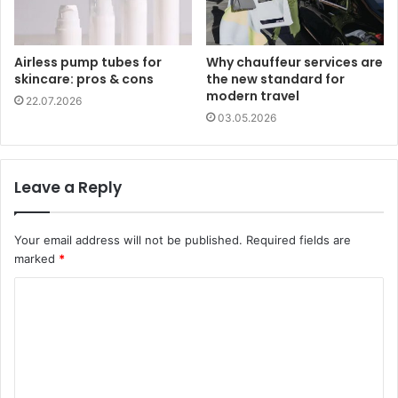
Airless pump tubes for
Why chauffeur services are
skincare: pros & cons
the new standard for
modern travel
22.07.2026
03.05.2026
Leave a Reply
Your email address will not be published.
Required fields are
marked
*
C
o
m
m
e