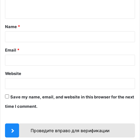
n
t
Name
*
*
Email
*
Website
Save my name, email, and website in this browser for the next
time I comment.
Проведите вправо для верификации