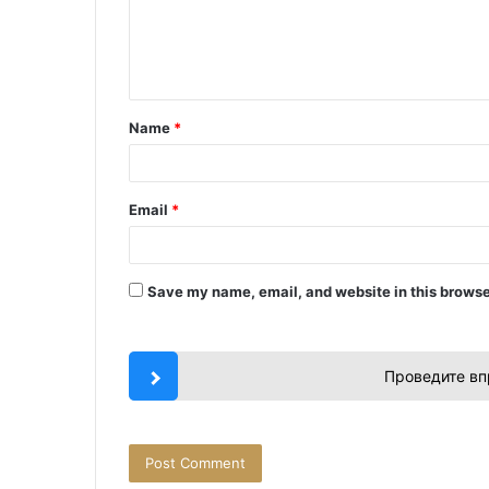
m
e
n
t
Name
*
*
Email
*
Save my name, email, and website in this browse
Проведите вп