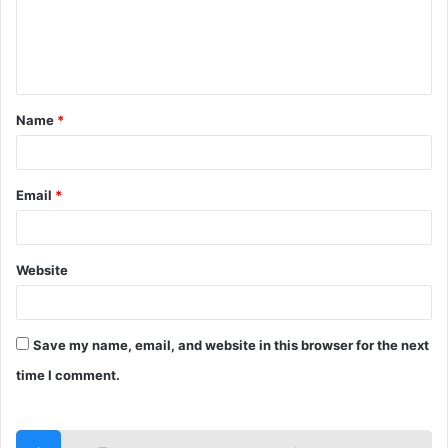
m
e
n
t
Name
*
*
Email
*
Website
Save my name, email, and website in this browser for the next
time I comment.