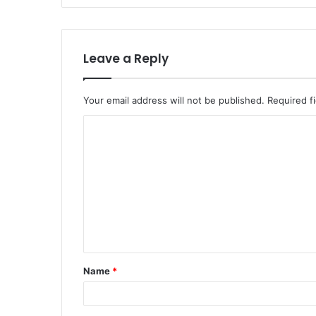
Leave a Reply
Your email address will not be published.
Required f
C
o
m
m
e
n
t
Name
*
*