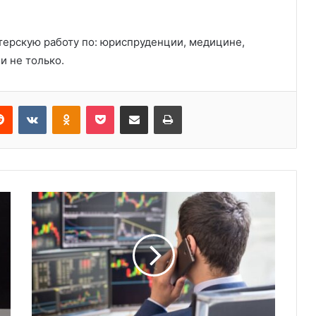
терскую работу по: юриспруденции, медицине,
и не только.
Reddit
VKontakte
Odnoklassniki
Pocket
Share via Email
Print