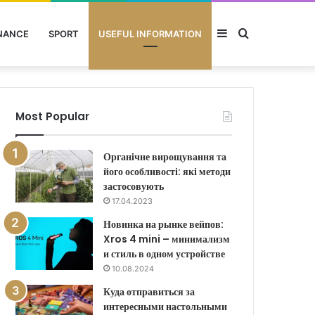
Sidebar
Search
NANCE
SPORT
USEFUL INFORMATION
for
Most Popular
Органічне вирощування та
його особливості: які методи
застосовують
17.04.2023
Новинка на рынке вейпов:
Xros 4 mini – минимализм
и стиль в одном устройстве
10.08.2024
Куда отправиться за
интересными настольными