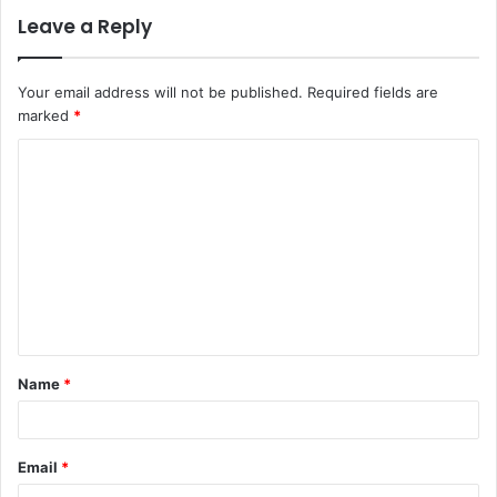
Leave a Reply
Your email address will not be published.
Required fields are
marked
*
C
o
m
m
e
n
t
Name
*
*
Email
*