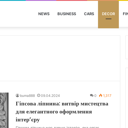
NEWS
BUSINESS
CARS
DECOR
FI
buma888
09.04.2024
0
1,317
Гіпсова ліпнина: витвір мистецтва
для елегантного оформлення
інтер’єру
Гіпсова ліпнина має давню історію, яка сягає