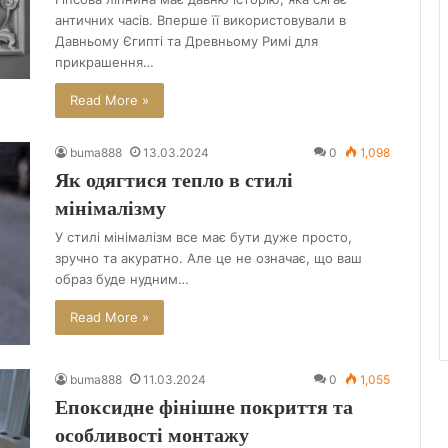
античних часів. Вперше її використовували в
Давньому Єгипті та Древньому Римі для
прикрашення…
Read More »
buma888
13.03.2024
0
1,098
Як одягтися тепло в стилі
мінімалізму
У стилі мінімалізм все має бути дуже просто,
зручно та акуратно. Але це не означає, що ваш
образ буде нудним…
Read More »
buma888
11.03.2024
0
1,055
Епоксидне фінішне покриття та
особливості монтажу