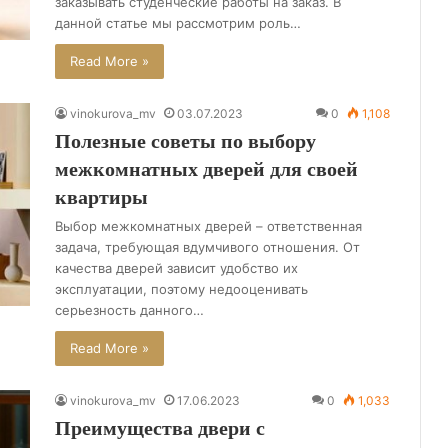
заказывать студенческие работы на заказ. В
данной статье мы рассмотрим роль…
Read More »
vinokurova_mv
03.07.2023
0
1,108
Полезные советы по выбору
межкомнатных дверей для своей
квартиры
Выбор межкомнатных дверей – ответственная
задача, требующая вдумчивого отношения. От
качества дверей зависит удобство их
эксплуатации, поэтому недооценивать
серьезность данного…
Read More »
vinokurova_mv
17.06.2023
0
1,033
Преимущества двери с