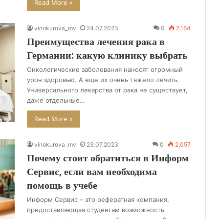
Read More »
vinokurova_mv
24.07.2023
0
2,164
Преимущества лечения рака в
Германии: какую клинику выбрать
Онкологические заболевания наносят огромный
урон здоровью. А еще их очень тяжело лечить.
Универсального лекарства от рака не существует,
даже отдельные…
Read More »
vinokurova_mv
23.07.2023
0
2,057
Почему стоит обратиться в Информ
Сервис, если вам необходима
помощь в учебе
Информ Сервис – это рефератная компания,
предоставляющая студентам возможность