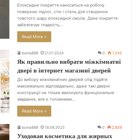
Епоксидне покриття наноситься на робочу
поверхню підлог, стін і стель для створення
товстого шару епоксидної смоли. Дане покриття
забезпечує гладкість…
Read More »
buma888
21.01.2024
0
1,346
Як правильно вибрати міжкімнатні
двері в інтернет магазині дверей
До вибору міжкімнатних дверей слід підійти
максимально відповідально, адже такі дверні
конструкції не тільки виконують функціональне
завдання, але є головними…
Read More »
buma888
18.08.2023
0
2,939
Уходовая косметика для жирных