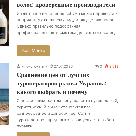
волос: проверенные производители
Избыточное выделение себума может привести к
неприятному внешнему виду и ощущению волос.
Однако правильно подобранная
профессиональная косметика для жирных волос,
…
Read More »
vinokurova_mv
27.07.2023
0
2,612
Сравнение цен от лучших
туроператоров рынка Украины:
какого выбрать и почему
С постоянным ростом популярности путешествий,
туристический рынок становится все
разнообразнее и динамичнее. Сотни
туроператоров предлагают свои услуги, а выбор
путевки…