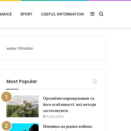
Sidebar
Search
NANCE
SPORT
USEFUL INFORMATION
for
water filtration
Most Popular
Органічне вирощування та
його особливості: які методи
застосовують
17.04.2023
Новинка на рынке вейпов: