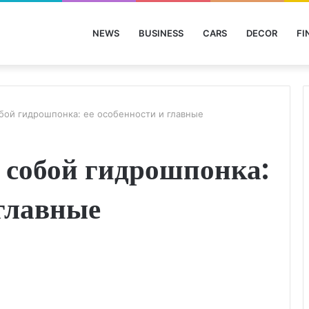
NEWS
BUSINESS
CARS
DECOR
FI
бой гидрошпонка: ее особенности и главные
 собой гидрошпонка:
 главные