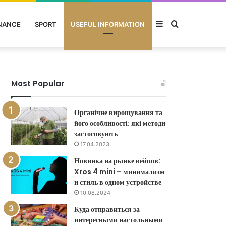
Sidebar
Search
NANCE
SPORT
USEFUL INFORMATION
for
Most Popular
Органічне вирощування та
його особливості: які методи
застосовують
17.04.2023
Новинка на рынке вейпов:
Xros 4 mini – минимализм
и стиль в одном устройстве
10.08.2024
Куда отправиться за
интересными настольными