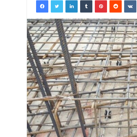
Facebook
Twitter
LinkedIn
Tumblr
Pinterest
Reddit
VK