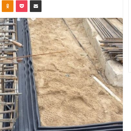
ontakte
Odnoklassniki
Pocket
Share via Email