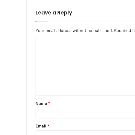
Leave a Reply
Your email address will not be published.
Required f
C
o
m
m
e
n
t
Name
*
*
Email
*