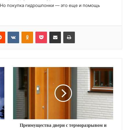
 Но покупка гидрошпонки — это еще и помощь
Reddit
VKontakte
Odnoklassniki
Pocket
Share via Email
Print
Преимущества двери с терморазрывом и