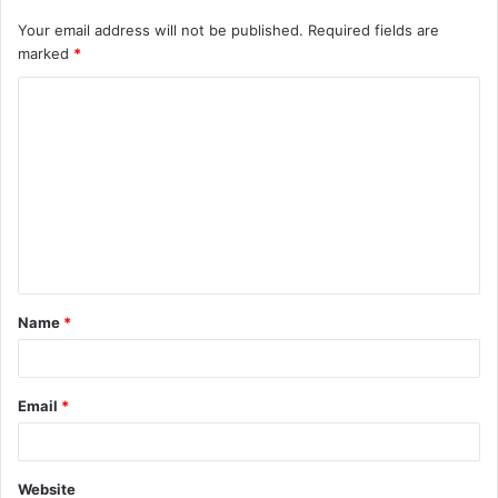
Your email address will not be published.
Required fields are
marked
*
C
o
m
m
e
n
t
Name
*
*
Email
*
Website