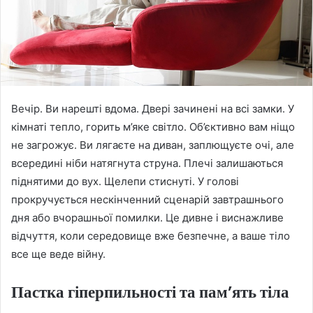
Вечір. Ви нарешті вдома. Двері зачинені на всі замки. У
кімнаті тепло, горить м’яке світло.
Об’єктивно вам ніщо
не загрожує. Ви лягаєте на диван, заплющуєте очі, але
всередині ніби натягнута струна. Плечі залишаються
піднятими до вух. Щелепи стиснуті. У голові
прокручується нескінченний сценарій завтрашнього
дня або вчорашньої помилки. Це дивне і виснажливе
відчуття, коли середовище вже безпечне, а ваше тіло
все ще веде війну.
Пастка гіперпильності та пам’ять тіла