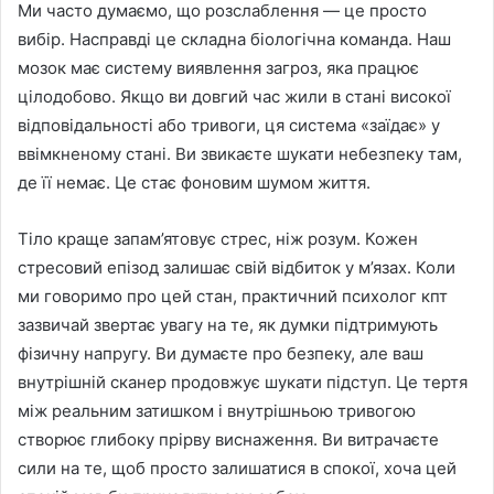
Ми часто думаємо, що розслаблення — це просто
вибір. Насправді це складна біологічна команда. Наш
мозок має систему виявлення загроз, яка працює
цілодобово. Якщо ви довгий час жили в стані високої
відповідальності або тривоги, ця система «заїдає» у
ввімкненому стані. Ви звикаєте шукати небезпеку там,
де її немає. Це стає фоновим шумом життя.
Тіло краще запам’ятовує стрес, ніж розум. Кожен
стресовий епізод залишає свій відбиток у м’язах. Коли
ми говоримо про цей стан, практичний психолог кпт
зазвичай звертає увагу на те, як думки підтримують
фізичну напругу. Ви думаєте про безпеку, але ваш
внутрішній сканер продовжує шукати підступ. Це тертя
між реальним затишком і внутрішньою тривогою
створює глибоку прірву виснаження. Ви витрачаєте
сили на те, щоб просто залишатися в спокої, хоча цей