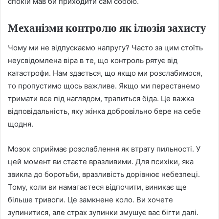
спокій мав би приходити сам собою.
Механізми контролю як ілюзія захисту
Чому ми не відпускаємо напругу? Часто за цим стоїть
неусвідомлена віра в те, що контроль рятує від
катастрофи. Нам здається, що якщо ми розслабимося,
то пропустимо щось важливе. Якщо ми перестанемо
тримати все під наглядом, трапиться біда. Це важка
відповідальність, яку жінка добровільно бере на себе
щодня.
Мозок сприймає розслаблення як втрату пильності. У
цей момент ви стаєте вразливими. Для психіки, яка
звикла до боротьби, вразливість дорівнює небезпеці.
Тому, коли ви намагаєтеся відпочити, виникає ще
більше тривоги. Це замкнене коло. Ви хочете
зупинитися, але страх зупинки змушує вас бігти далі.